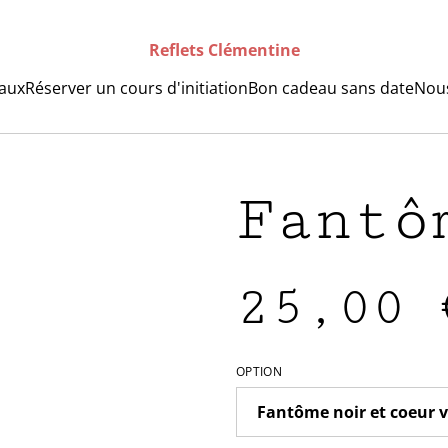
Reflets Clémentine
raux
Réserver un cours d'initiation
Bon cadeau sans date
Nous
Fantô
25,00 
OPTION