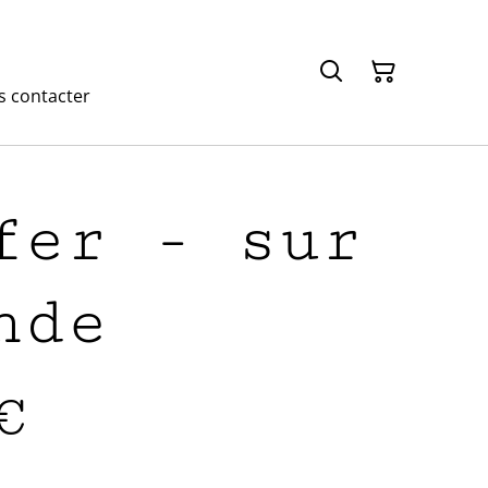
 contacter
fer - sur
nde
€