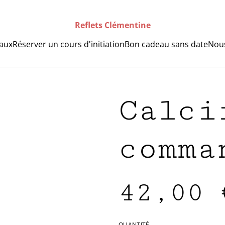
Reflets Clémentine
raux
Réserver un cours d'initiation
Bon cadeau sans date
Nous
Calci
comma
42,00 
QUANTITÉ