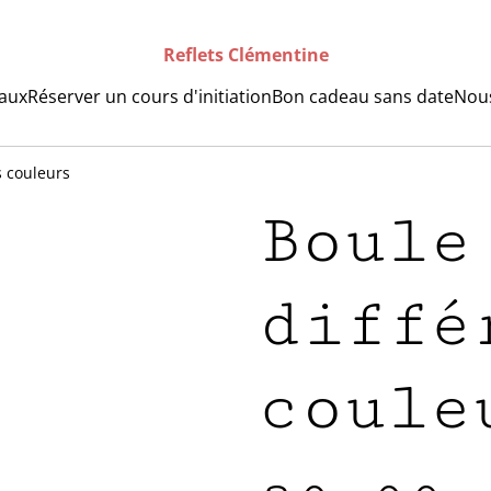
Reflets Clémentine
raux
Réserver un cours d'initiation
Bon cadeau sans date
Nous
s couleurs
Boule
diffé
coule